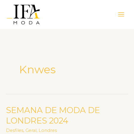
Ir
Main
para
Men
o
conteúdo
Knwes
SEMANA DE MODA DE
SEMANA
DE
LONDRES 2024
MODA
Desfiles
,
Geral
,
Londres
DE