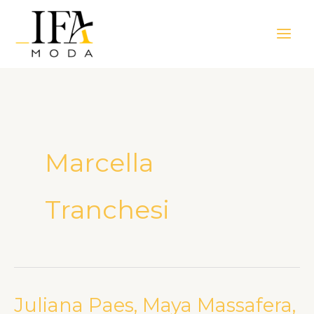
Ir
Main
para
Men
o
conteúdo
Marcella
Tranchesi
Juliana Paes, Maya Massafera,
Juliana