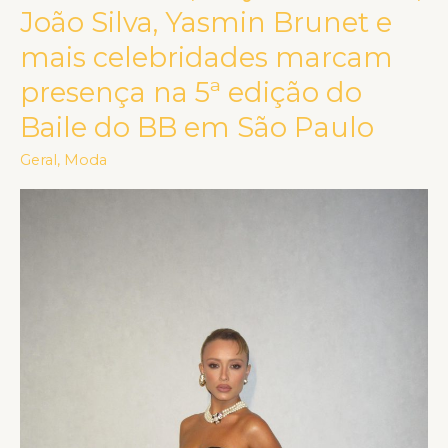
Paes,
João Silva, Yasmin Brunet e
Maya
mais celebridades marcam
Massafera,
presença na 5ª edição do
João
Silva,
Baile do BB em São Paulo
Yasmin
Geral
,
Moda
Brunet
e
mais
celebridades
marcam
presença
na
5ª
edição
do
Baile