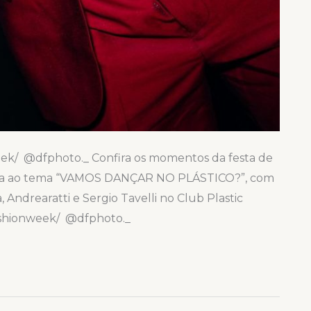
k/ @dfphoto._ Confira os momentos da festa de
ada ao tema “VAMOS DANÇAR NO PLÁSTICO?”, com
 Andrearatti e Sergio Tavelli no Club Plastic
ashionweek/ @dfphoto._