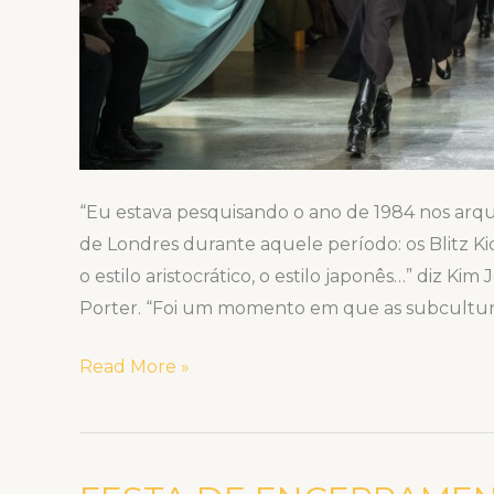
“Eu estava pesquisando o ano de 1984 nos arq
de Londres durante aquele período: os Blitz Ki
o estilo aristocrático, o estilo japonês…” diz Kim
Porter. “Foi um momento em que as subcultur
Read More »
FESTA