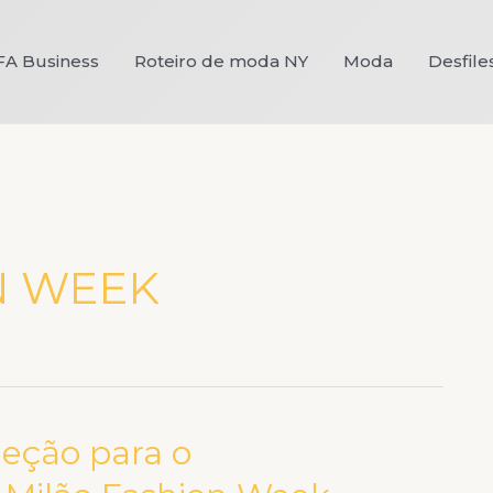
FA Business
Roteiro de moda NY
Moda
Desfile
N WEEK
leção para o