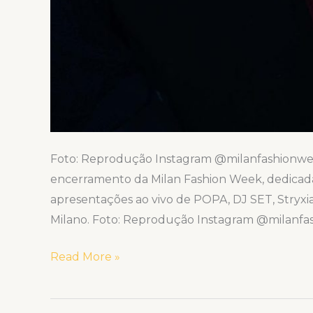
Foto: Reprodução Instagram @milanfashionwee
encerramento da Milan Fashion Week, dedic
apresentações ao vivo de POPA, DJ SET, Stryxia,
Milano. Foto: Reprodução Instagram @milanf
Read More »