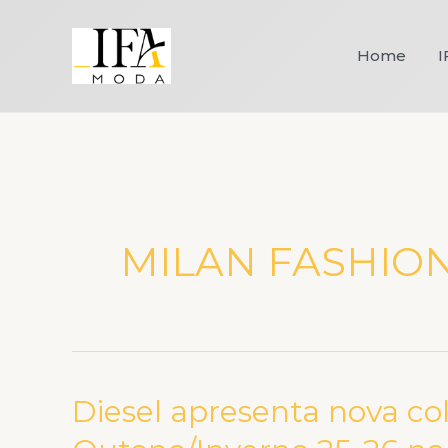
Ir
para
Home
I
o
conteúdo
MILAN FASHIO
Diesel apresenta nova co
Diesel
apresenta