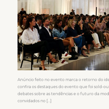
Batel
Fashion
Walk
Anúncio feito no evento marca o retorno do id
confira os destaques do evento que foi sold-out
debates sobre as tendências e o futuro da mod
convidados no […]