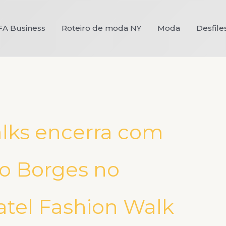
FA Business
Roteiro de moda NY
Moda
Desfile
lks encerra com
o Borges no
atel Fashion Walk