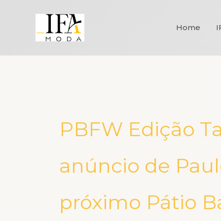
Ir
para
Home
I
o
conteúdo
PBFW Edição Ta
anúncio de Paul
próximo Pátio B