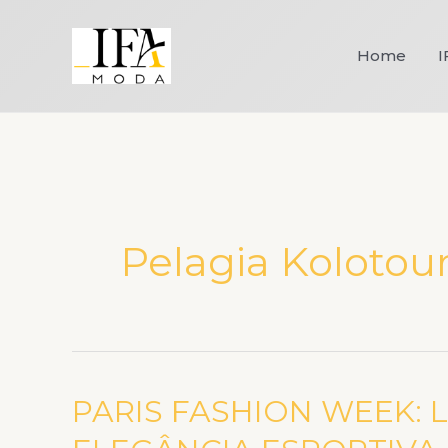
Ir
para
Home
I
o
conteúdo
Pelagia Kolotou
PARIS FASHION WEEK: 
PARIS
FASHION