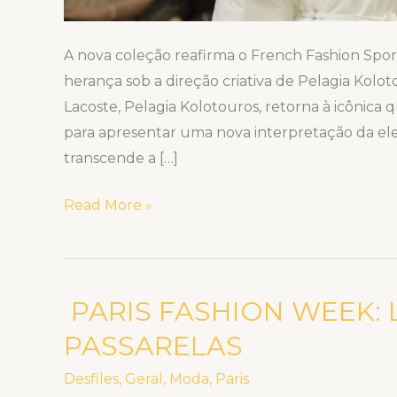
A nova coleção reafirma o French Fashion Spor
herança sob a direção criativa de Pelagia Koloto
Lacoste, Pelagia Kolotouros, retorna à icônica 
para apresentar uma nova interpretação da el
transcende a […]
Read More »
PARIS FASHION WEEK:
PARIS
FASHION
PASSARELAS
WEEK:
Desfiles
,
Geral
,
Moda
,
Paris
LACOSTE