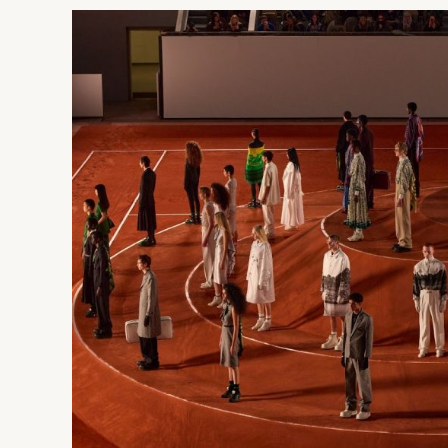
RETORNA
ÀS
PASSARELAS