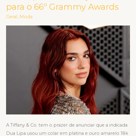
Lipa
para o 66º Grammy Awards
usa
Geral
,
Moda
Tiffany
&
Co.
para
o
66º
Grammy
Awards
A Tiffany & Co. tem o prazer de anunciar que a indicada
Dua Lipa usou um colar em platina e ouro amarelo 18k