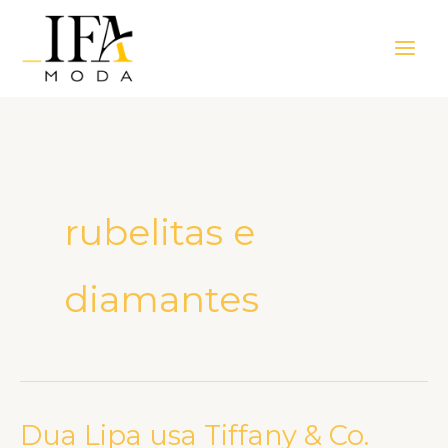
Ir
Main
para
Men
o
conteúdo
rubelitas e
diamantes
Dua Lipa usa Tiffany & Co.
Dua