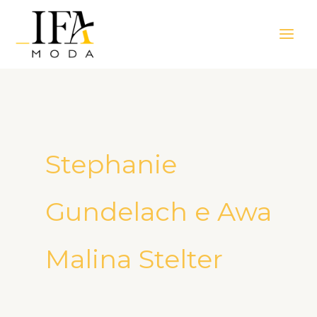
Ir
Main
para
Men
o
conteúdo
Stephanie
Gundelach e Awa
Malina Stelter