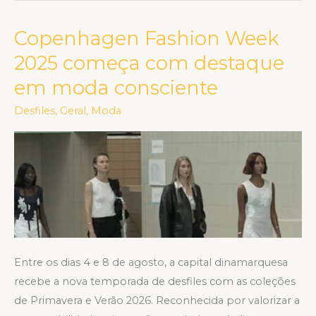
Copenhagen Fashion Week
Copenhagen
Fashion
2025 começa com destaque
Week
em moda consciente
2025
começa
Desfiles
,
Geral
,
Moda
com
destaque
em
moda
consciente
Entre os dias 4 e 8 de agosto, a capital dinamarquesa
recebe a nova temporada de desfiles com as coleções
de Primavera e Verão 2026. Reconhecida por valorizar a