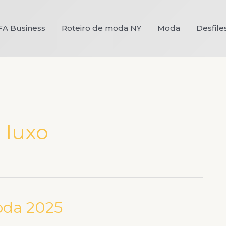
FA Business
Roteiro de moda NY
Moda
Desfile
 luxo
oda 2025