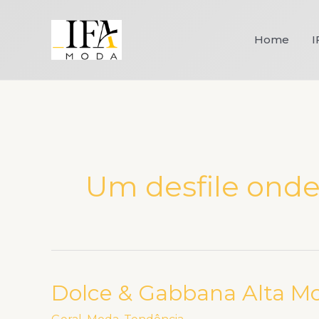
Ir
para
Home
I
o
conteúdo
Um desfile onde
Dolce & Gabbana Alta M
Dolce
&