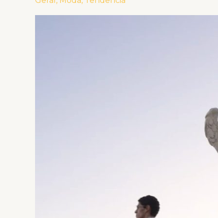
Geral
,
Moda
,
Tendência
Gabbana
Alta
Moda
2025