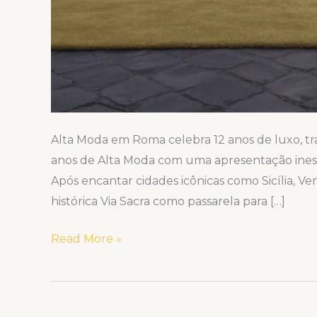
Alta Moda em Roma celebra 12 anos de luxo, tra
anos de Alta Moda com uma apresentação inesq
Após encantar cidades icônicas como Sicília, Ven
histórica Via Sacra como passarela para […]
Read More »