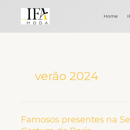
Ir
para
Home
I
o
conteúdo
verão 2024
Famosos presentes na S
Famosos
presentes