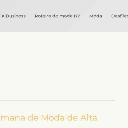
FA Business
Roteiro de moda NY
Moda
Desfile
emana de Moda de Alta