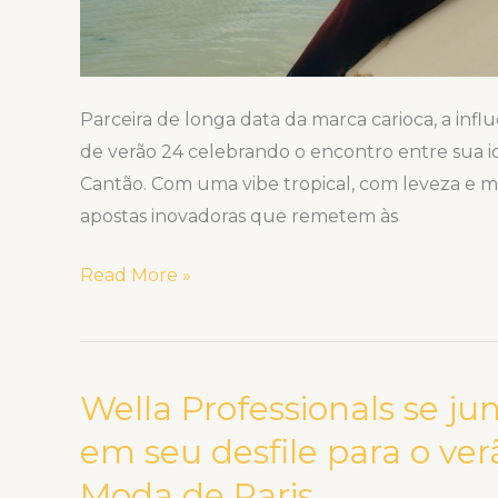
Parceira de longa data da marca carioca, a infl
de verão 24 celebrando o encontro entre sua ide
Cantão. Com uma vibe tropical, com leveza e m
apostas inovadoras que remetem às
Read More »
Wella Professionals se j
Wella
Professionals
em seu desfile para o v
se
Moda de Paris