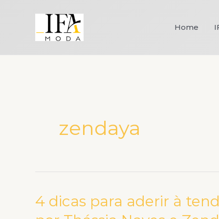
Ir
para
Home
I
o
conteúdo
zendaya
4 dicas para aderir à te
4
dicas