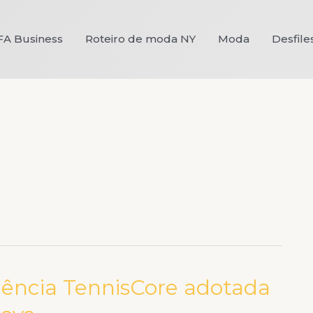
FA Business
Roteiro de moda NY
Moda
Desfile
ndência TennisCore adotada