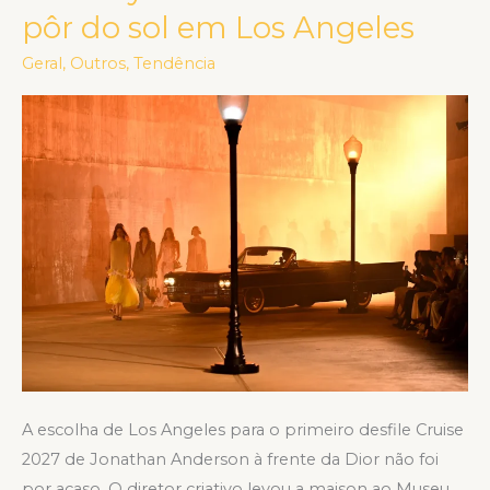
pôr do sol em Los Angeles
Anderson
revive
Geral
,
Outros
,
Tendência
o
glamour
de
Hollywood
em
desfile
ao
pôr
do
sol
em
Los
A escolha de Los Angeles para o primeiro desfile Cruise
Angeles
2027 de Jonathan Anderson à frente da Dior não foi
por acaso. O diretor criativo levou a maison ao Museu