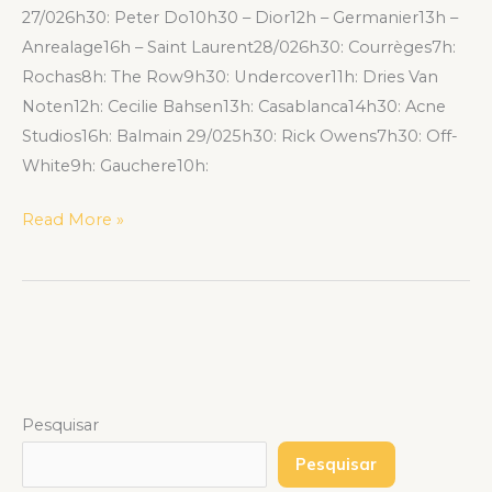
27/026h30: Peter Do10h30 – Dior12h – Germanier13h –
Anrealage16h – Saint Laurent28/026h30: Courrèges7h:
Rochas8h: The Row9h30: Undercover11h: Dries Van
Noten12h: Cecilie Bahsen13h: Casablanca14h30: Acne
Studios16h: Balmain 29/025h30: Rick Owens7h30: Off-
White9h: Gauchere10h:
Read More »
Pesquisar
Pesquisar