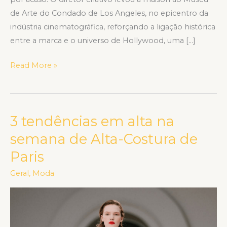
de Arte do Condado de Los Angeles, no epicentro da
indústria cinematográfica, reforçando a ligação histórica
entre a marca e o universo de Hollywood, uma […]
Read More »
3 tendências em alta na
3
tendências
semana de Alta-Costura de
em
Paris
alta
na
Geral
,
Moda
semana
de
Alta-