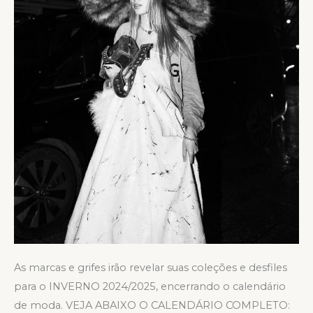
As marcas e grifes irão revelar suas coleções e desfiles
para o INVERNO 2024/2025, encerrando o calendário
de moda. VEJA ABAIXO O CALENDÁRIO COMPLETO: