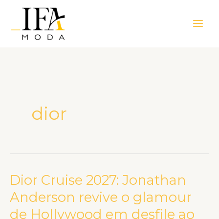
Ir
Main
para
Men
o
conteúdo
dior
Dior Cruise 2027: Jonathan
Dior
Cruise
Anderson revive o glamour
2027:
de Hollywood em desfile ao
Jonathan