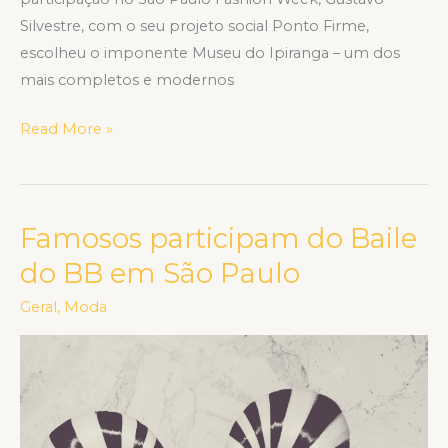
Silvestre, com o seu projeto social Ponto Firme,
escolheu o imponente Museu do Ipiranga – um dos
mais completos e modernos
Read More »
Famosos participam do Baile
Famosos
participam
do BB em São Paulo
do
Geral
,
Moda
Baile
do
BB
em
São