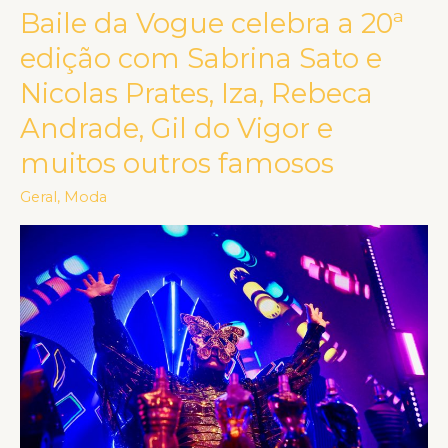
Baile da Vogue celebra a 20ª
Baile
da
edição com Sabrina Sato e
Vogue
Nicolas Prates, Iza, Rebeca
celebra
Andrade, Gil do Vigor e
a
20ª
muitos outros famosos
edição
Geral
,
Moda
com
Sabrina
Sato
e
Nicolas
Prates,
Iza,
Rebeca
Andrade,