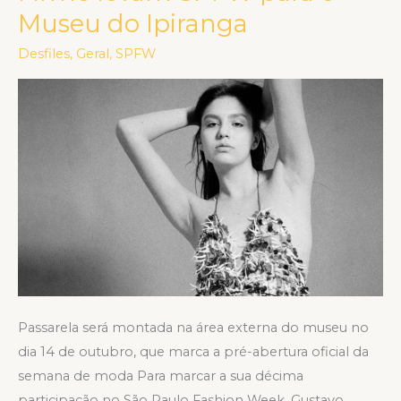
e
Museu do Ipiranga
Ponto
Firme
Desfiles
,
Geral
,
SPFW
levam
SPFW
para
o
Museu
do
Ipiranga
Passarela será montada na área externa do museu no
dia 14 de outubro, que marca a pré-abertura oficial da
semana de moda Para marcar a sua décima
participação no São Paulo Fashion Week, Gustavo