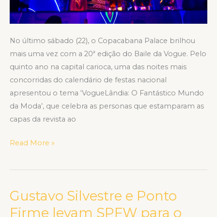
Gil
do
Vigor
e
No último sábado (22), o Copacabana Palace brilhou
muitos
mais uma vez com a 20⁠ª edição do Baile da Vogue. Pelo
outros
quinto ano na capital carioca, uma das noites mais
famosos
concorridas do calendário de festas nacional
apresentou o tema ‘VogueLândia: O Fantástico Mundo
da Moda’, que celebra as personas que estamparam as
capas da revista ao
Read More »
Gustavo Silvestre e Ponto
Gustavo
Silvestre
Firme levam SPFW para o