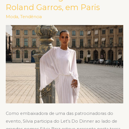
Roland Garros, em Paris
jantar
exclusivo
Moda
,
Tendência
junto
a
celebridades
globais
no
Roland
Garros,
em
Paris
Como embaixadora de uma das patrocinadoras do
evento, Silvia participa do Let’s Do Dinner ao lado de
grandes nomes Silvia Braz esteve presente nesta terça-