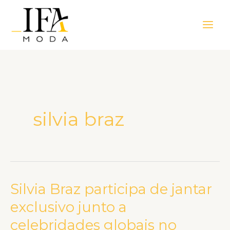
Ir
Main
para
Men
o
conteúdo
silvia braz
Silvia Braz participa de jantar
Silvia
Braz
exclusivo junto a
participa
celebridades globais no
de