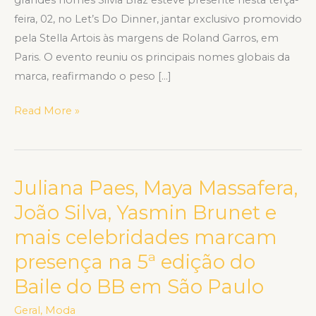
feira, 02, no Let’s Do Dinner, jantar exclusivo promovido
pela Stella Artois às margens de Roland Garros, em
Paris. O evento reuniu os principais nomes globais da
marca, reafirmando o peso […]
Read More »
Juliana Paes, Maya Massafera,
Juliana
Paes,
João Silva, Yasmin Brunet e
Maya
mais celebridades marcam
Massafera,
presença na 5ª edição do
João
Silva,
Baile do BB em São Paulo
Yasmin
Geral
,
Moda