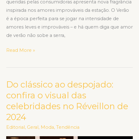
queridas pelas consumidoras apresenta nova fragrância
inspirada nos amores improváveis da estação. O Verão
é a época perfeita para se jogar na intensidade de
amores leves e improváveis – e há quem diga que amor
de verão não sobe a serra,
Read More »
Do clássico ao despojado:
Do
clássico
confira o visual das
ao
celebridades no Réveillon de
despojado:
2024
confira
o
Editorial
,
Geral
,
Moda
,
Tendência
visual