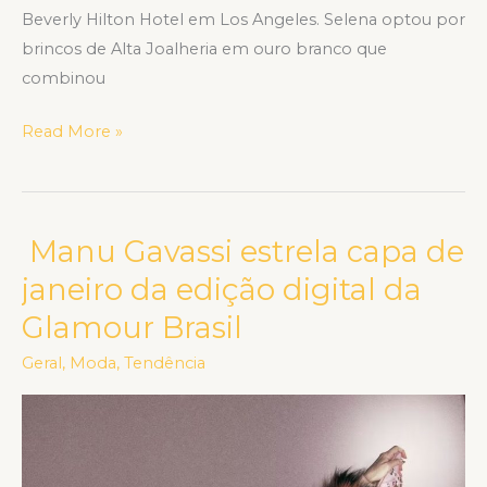
Beverly Hilton Hotel em Los Angeles. Selena optou por
brincos de Alta Joalheria em ouro branco que
combinou
Read More »
Manu Gavassi estrela capa de
Manu
Gavassi
janeiro da edição digital da
estrela
Glamour Brasil
capa
de
Geral
,
Moda
,
Tendência
janeiro
da
edição
digital