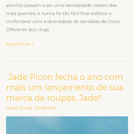
abertos passam a ser uma necessidade nestes dias
mais quentes, e nunca foi tão fácil ficar estiloso e
confortável com a diversidade de sandálias da Crocs.
Diferente dos clogs
Read More »
Jade Picon fecha o ano com
Jade
Picon
mais um lançamento de sua
fecha
marca de roupas, Jade²
o
ano
Geral
,
Moda
,
Tendência
com
mais
um