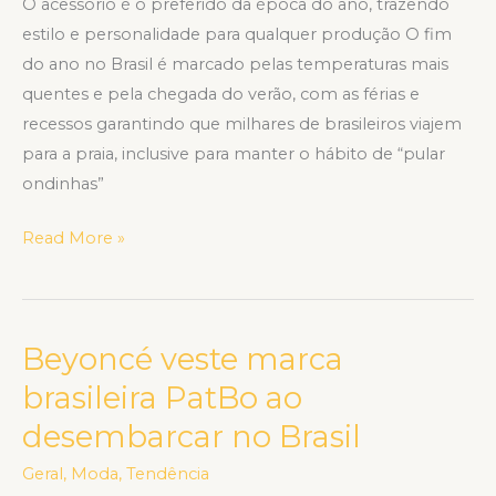
O acessório é o preferido da época do ano, trazendo
estilo e personalidade para qualquer produção O fim
do ano no Brasil é marcado pelas temperaturas mais
quentes e pela chegada do verão, com as férias e
recessos garantindo que milhares de brasileiros viajem
para a praia, inclusive para manter o hábito de “pular
ondinhas”
Read More »
Beyoncé veste marca
Beyoncé
veste
brasileira PatBo ao
marca
desembarcar no Brasil
brasileira
PatBo
Geral
,
Moda
,
Tendência