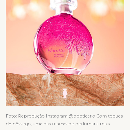
frutal
ideal
para
os
dias
quentes
Foto: Reprodução Instagram @oboticario Com toques
de pêssego, uma das marcas de perfumaria mais