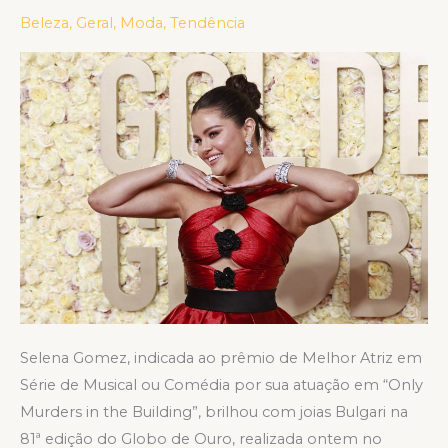
estrelas
Beleza
,
Geral
,
Moda
,
Tendência
brilham
de
Bulgari
no
81º
Globo
de
Ouro
Selena Gomez, indicada ao prêmio de Melhor Atriz em
Série de Musical ou Comédia por sua atuação em “Only
Murders in the Building”, brilhou com joias Bulgari na
81ª edição do Globo de Ouro, realizada ontem no