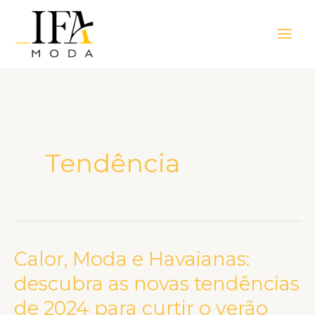
Ir
Main
para
Men
o
conteúdo
Tendência
Calor, Moda e Havaianas:
Calor,
Moda
descubra as novas tendências
e
de 2024 para curtir o verão
Havaianas: